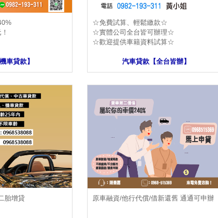
0%
☆免費試算、輕鬆繳款☆
元！
☆實體公司全台皆可辦理☆
☆歡迎提供車籍資料試算☆
機車貸款】
汽車貸款【全台皆辦】
 二胎增貸
原車融資/他行代償/借新還舊 通通可申辦