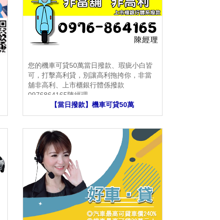
您的機車可貸50萬當日撥款、瑕疵小白皆
可，打擊高利貸，別讓高利拖挎你，非當
舖非高利、上市櫃銀行體係撥款
0976864165陳經理
【當日撥款】機車可貸50萬