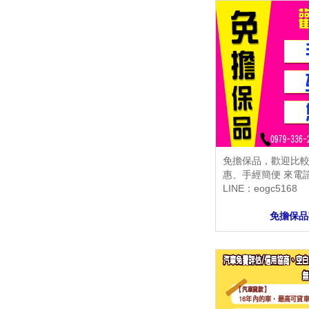
免擔保品，歡迎比較
惠、手經簡便 來電諮詢
LINE：eogc5168
免擔保品