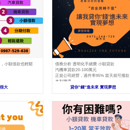
過，小額借款也輕鬆
債務分析 透明化手續費 小額貸款
汽機車貸款20-100萬元
正規公司經營，過件率95% 當天就可撥款
本利攤還
很大
當天審核 當天撥款 各縣市都可諮詢呦
貸你"錢"進未來 實現夢想
有勞保薪轉 可貸更多 有汽 機車 都可借款