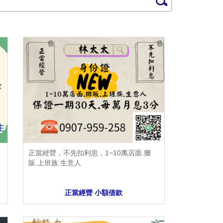
正當經營，不先扣利息，1~10萬店面.攤
販.上班族.生意人
正當經營 小額借款