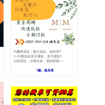
汽機車貸款，銀行貸款，低利率!!
1~20萬資金當天審核，當天撥款!!
小額貸款，分期付款，還款輕鬆~~~
「錢」進未來