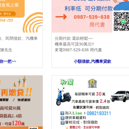
放款、民間借款、汽機車
分期付款 還款輕鬆~~
機車最高可貸30萬元!!
5 陳先生
來電0987-529-638 周代書
你一把~~
小額借款,汽機車貸款