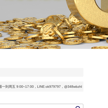
0~17:00，LINE:ok979797，@348wbzhl，電話：09303