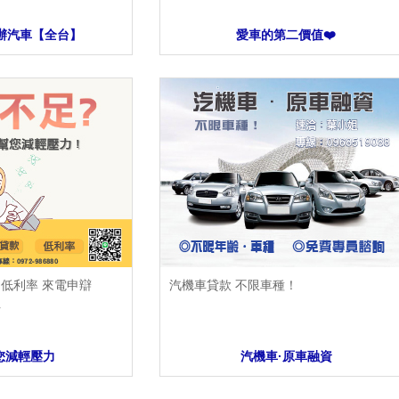
辦汽車【全台】
愛車的第二價值❤️
低利率 來電申辯
汽機車貸款 不限車種！
姐
您減輕壓力
汽機車·原車融資