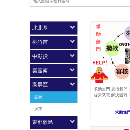
北北基
桃竹苗
中彰投
雲嘉南
高屏區
求助無門 就找我們!!
趕緊來電 解決困難!!
高雄
屏東
求助無
東部離島