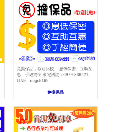
免擔保品，歡迎比較！ 息低保密、互助互
，
惠、手經簡便 來電諮詢：0979-336221
LINE：eogc5168
免擔保品