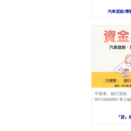
汽車貸款/專
不留車、銀行貸款、
0972986880 李小
『貸』