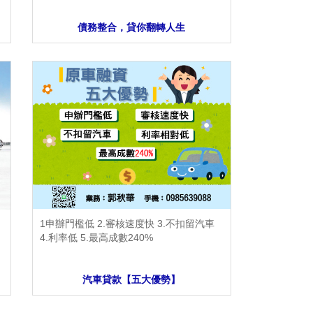
債務整合，貸你翻轉人生
1申辦門檻低 2.審核速度快 3.不扣留汽車
4.利率低 5.最高成數240%
汽車貸款【五大優勢】