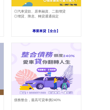
◎汽車貸款、原車融資、二胎增貸
◎增貸、降息、轉貸通通搞定
專業車貸【全台】
債務整合，最高可貸車價240%