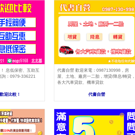
！ 息低保密、互助互
代書自營 歡迎來電：0987130998，房
：0979-336221
屋、土地、廠房一二胎，增貸/降息/轉貸
各大汽車貸款、機車貸款
歡迎比較！
代書自營